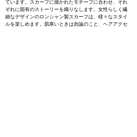
ています。スカーフに描かれたモチーフに合わせ、それ
ぞれに固有のストーリーを織りなします。女性らしく繊
細なデザインのロンシャン製スカーフは、様々なスタイ
ルを楽しめます。肌寒いときは勿論のこと、ヘアアクセ
サリーとして、三角に折りたたんで首元に巻いたり、ウ
マイアカウント
エストのアクセントにしたり、バッグのハンドルを彩っ
閉
じ
たり、自在なアレンジを堪能できます。タイムレス、シ
る
ーズンレスで活躍し、常に洗練されたトレンドを演出し
ログインする
ます。
アカウントを作成する
私の注文を追跡する
ご配送
クリック＆コレクト
配送について
店舗受取について