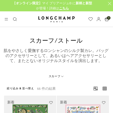
【
オンライン限定
】マイ プリアージュ® に
新柄と新型
が登場！詳細は
こちら
0
ロンシャン - ホーム
メニュー
検
索
スカーフ/ストール
肌をやさしく愛撫するロンシャンのシルク製カレ。バッグ
のアクセサリーとして、あるいはヘアアクセサリーとし
て、またとないオリジナルスタイルを演出します。
スカーフ
66 件の結果
絞り込み & 並べ替え
66 Results
新着
新着