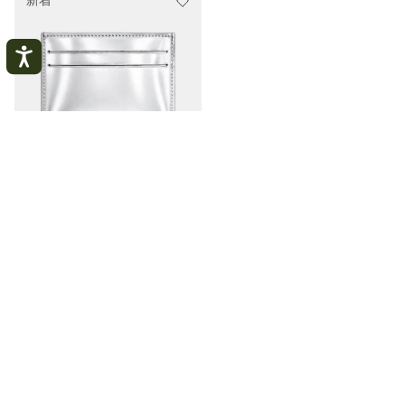
新着
マイアカウント
閉
じ
る
Le Roseau カードケース
ログインする
シルバー - レザー
¥ 19,800
アカウントを作成する
私の注文を追跡する
Longchamp
レディース
革小物 & ポーチ
カードケース & ミニ財布