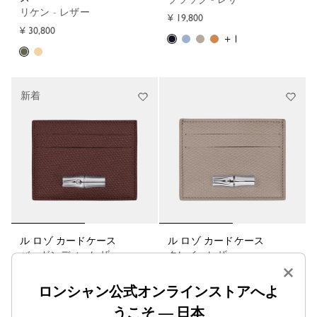
リケン - レザー
¥ 19,800
¥ 30,800
+ 1
新着
ル ロゾ カードケース
ル ロゾ カードケース
バーガンディ - レザー
クレイ - レザー
×
¥ 19,800
¥ 19,800
ロンシャン公式オンラインストアへよ
+ 1
+ 1
うこそ — 日本