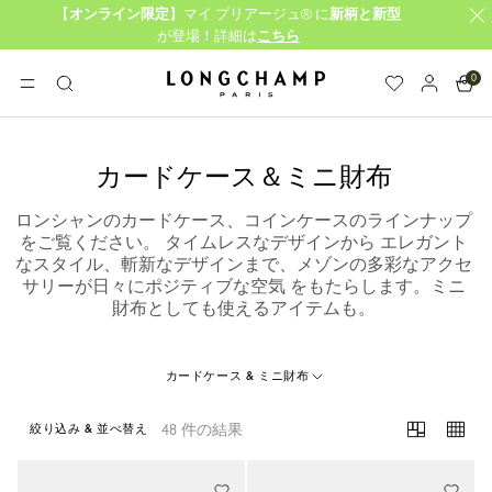
【
オンライン限定
】マイ プリアージュ® に
新柄と新型
が登場！詳細は
こちら
0
ロンシャン - ホーム
メニュー
検
索
カードケース＆ミニ財布
ロンシャンのカードケース、コインケースのラインナップ
をご覧ください。 タイムレスなデザインから エレガント
なスタイル、斬新なデザインまで、メゾンの多彩なアクセ
サリーが日々にポジティブな空気 をもたらします。ミニ
財布としても使えるアイテムも。
カードケース & ミニ財布
48 件の結果
絞り込み & 並べ替え
48 Results