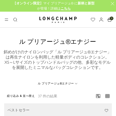
【
オンライン限定
】マイ プリアージュ® に
新柄と新型
が登場！詳細は
こちら
0
ロンシャン - ホーム
メニュー
検
索
ル プリアージュ®エナジー
斜めがけのナイロンバッグ「ル プリアージュ®エナジー」
は再生ナイロンを利用した軽量ボディのコレクション。
XS～Lサイズのトップハンドルバッグの他、多彩なモデル
を展開したミニマルなバッグコレクションです。
ル プリアージュ®エナジー
37 件の結果
絞り込み & 並べ替え
37 Results
ベストセラー