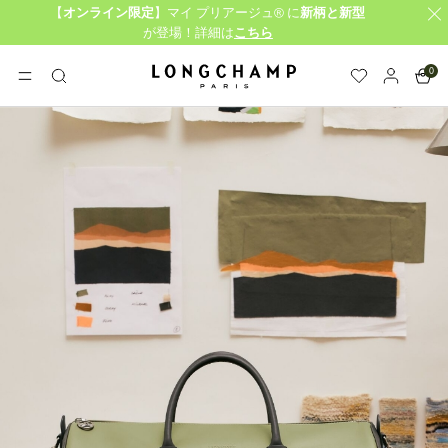
【
オンライン限定
】マイ プリアージュ® に
新柄と新型
が登場！詳細は
こちら
0
ロンシャン - ホーム
メニュー
検
索