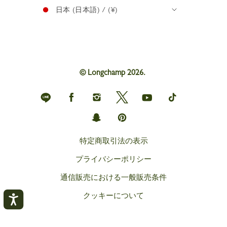
日本 (日本語) / (¥)
© Longchamp 2026.
Longchamp
Longchamp
Longchamp
Longchamp
Longchamp
Longchamp
on
on
on
on
on
on
Line
Facebook
Instagram
Twitter
YouTube
TikTok
Longchamp
Longchamp
on
on
Snapchat
Pinterest
特定商取引法の表示
プライバシーポリシー
通信販売における一般販売条件
クッキーについて