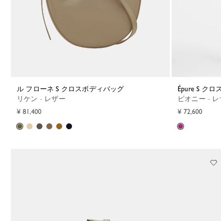
ル フローネ S クロスボディバッグ
Épure S 
リケン - レザー
ピオニー - 
¥ 81,400
¥ 72,600