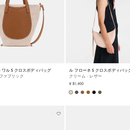
 トワル S クロスボディバッグ
ル フローネ S クロスボディバッ
- ファブリック
クリーム - レザー
¥ 81,400