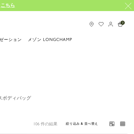
は
こちら
0
ゼーション
メゾン LONGCHAMP
スボディバッグ
106 件の結果
絞り込み & 並べ替え