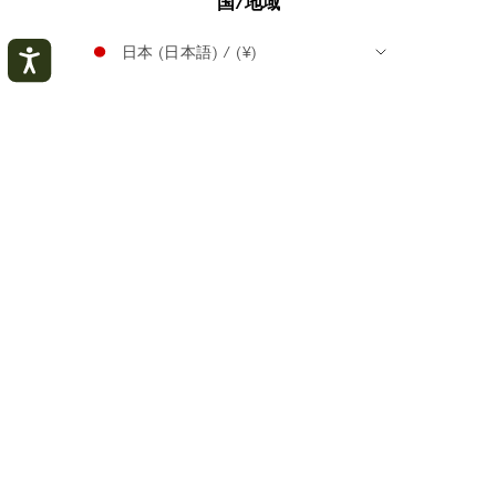
国/地域
日本 (日本語) / (¥)
マイアカウント
閉
じ
© Longchamp 2026.
る
ログインする
Longchamp
Longchamp
Longchamp
Longchamp
Longchamp
Longchamp
on
on
on
on
on
on
Line
Facebook
Instagram
Twitter
YouTube
TikTok
アカウントを作成する
Longchamp
Longchamp
on
on
Snapchat
Pinterest
私の注文を追跡する
特定商取引法の表示
プライバシーポリシー
通信販売における一般販売条件
クッキーについて