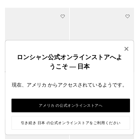
×
ロンシャン公式オンラインストアへよ
うこそ — 日本
La Médaille Longchamp レディ
Le Roseau レディースベルト
現在、アメリカ からアクセスされているようです。
ースベルト
ブラック - レザー
コニャック - レザー
¥ 37,400
¥ 35,200
アメリカ の公式オンラインストアへ
引き続き 日本 の公式オンラインストアをご利用ください