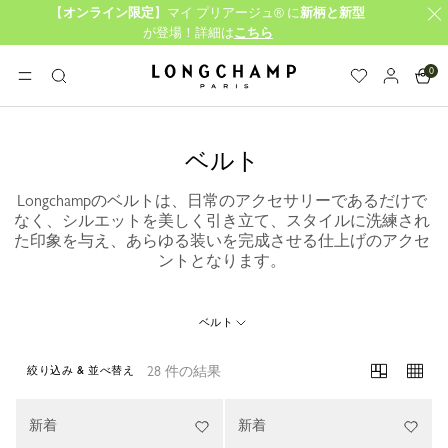
【
オンライン限定
】マイ プリアージュ® に
新柄と新型
が登場！詳細は
こちら
0
ロンシャン - ホーム
メニュー
検
索
ベルト
Longchampのベルトは、日常のアクセサリーであるだけで
なく、シルエットを美しく引き立て、スタイルに洗練され
た印象を与え、あらゆる装いを完成させる仕上げのアクセ
ントとなります。
ベルト
28 件の結果
絞り込み & 並べ替え
28 Results
新着
新着