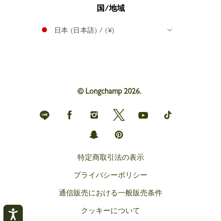
国/地域
日本 (日本語) / (¥)
© Longchamp 2026.
Longchamp
Longchamp
Longchamp
Longchamp
Longchamp
Longchamp
on
on
on
on
on
on
Line
Facebook
Instagram
Twitter
YouTube
TikTok
Longchamp
Longchamp
on
on
Snapchat
Pinterest
特定商取引法の表示
プライバシーポリシー
通信販売における一般販売条件
クッキーについて