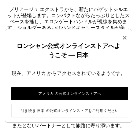
プリアージュ エクストラから、新たにバゲットシルエ
ットが登場します。コンパクトながらたっぷりとしたス
ペースを擁し、エロンゲートハンドルが視線を集めま
す。ショルダーあるいはハンドキャリースタイルが美し
くきまります。一方で、グラフィックなモノクロームデ
×
ザインのル・プリアージュ ワンも、頼りになる精緻な
ロンシャン公式オンラインストアへよ
エッセンシャルアイテムとして寄り添います。エピュレ
バッグが、星空のもとで旅人を導くランタンさながら
うこそ — 日本
に、アフターダークのエスケープに寄り添います。
ベージュやカーキといったナチュラルなカラーパレット
に、新鮮なイチゴやライム、スカイトーンのアクセント
現在、アメリカ からアクセスされているようです。
が用いられ、深みのあるモカが合わせられます。旅を形
づくるアクセサリー。パスポートに押されたスタンプの
モチーフ、クローバー刺しゅうのバンダナ、繊細なタリ
アメリカ の公式オンラインストアへ
スマン…。さまざまなディテールがインティメートな雰
囲気を醸し出します。思い出がシンボルに昇華され、さ
まざまなストーリーを紡ぎます。よろこびにあふれた
引き続き 日本 の公式オンラインストアをご利用ください
CHAMPions。表現豊かな愛らしいこのチャームは、カス
タマイズすることができす。オリジナルマスコットが、
またとないパートナーとして旅路に寄り添います。