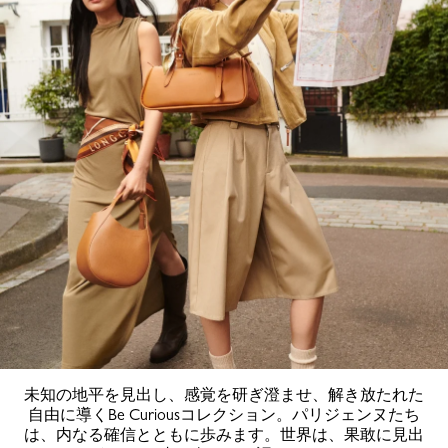
未知の地平を見出し、感覚を研ぎ澄ませ、解き放たれた
自由に導くBe Curiousコレクション。パリジェンヌたち
は、内なる確信とともに歩みます。世界は、果敢に見出