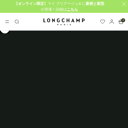
【
オンライン限定
】マイ プリアージュ® に
新柄と新型
が登場！詳細は
こちら
0
ロンシャン - ホーム
メニュー
検
索