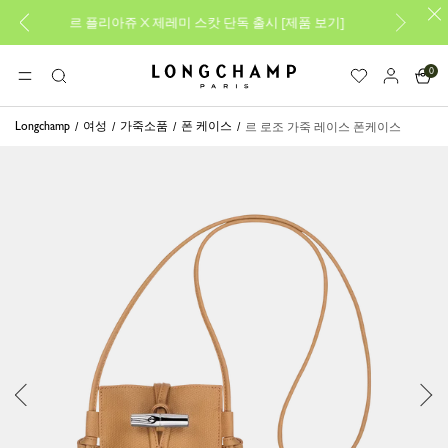
르 플리아쥬 X 제레미 스캇 단독 출시
[
제품 보기
]
새로운
0
롱샴 - 홈
메뉴
검
색
Longchamp
여성
가죽소품
폰 케이스
르 로조 가죽 레이스 폰케이스