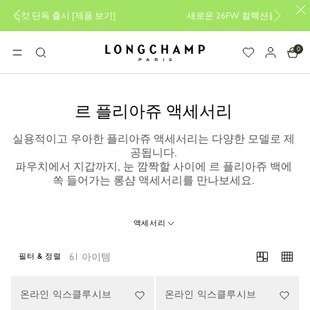
 보기
]
새로운 26FW 컬렉션을 만나보세요
[
알아보기
]
0
롱샴 - 홈
메뉴
검
색
르 플리아쥬 액세서리
실용적이고 우아한 플리아쥬 액세서리는 다양한 모델로 제
공됩니다.
파우치에서 지갑까지, 눈 깜짝할 사이에 르 플리아쥬 백에
쏙 들어가는 롱샴 액세서리를 만나보세요.
액세서리
61 아이템
필터 & 정렬
61 Results
온라인 익스클루시브
온라인 익스클루시브