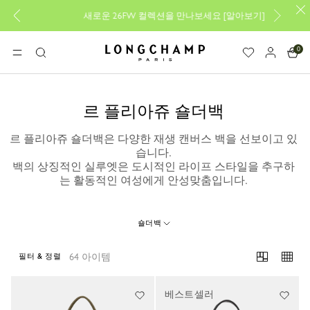
새로운 26FW 컬렉션을 만나보세요
[
알아보기
]
0
롱샴 - 홈
메뉴
검
색
르 플리아쥬 숄더백
르 플리아쥬 숄더백은 다양한 재생 캔버스 백을 선보이고 있
습니다.
백의 상징적인 실루엣은 도시적인 라이프 스타일을 추구하
는 활동적인 여성에게 안성맞춤입니다.
숄더백
64 아이템
필터 & 정렬
64 Results
베스트셀러