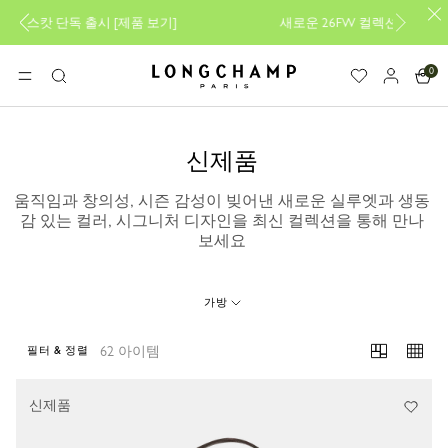
품 보기
]
새로운 26FW 컬렉션을 만나보세요
[
알아보기
]
0
롱샴 - 홈
메뉴
검
색
신제품
움직임과 창의성, 시즌 감성이 빚어낸 새로운 실루엣과 생동
감 있는 컬러, 시그니처 디자인을 최신 컬렉션을 통해 만나
보세요
가방
62 아이템
필터 & 정렬
62 Results
신제품