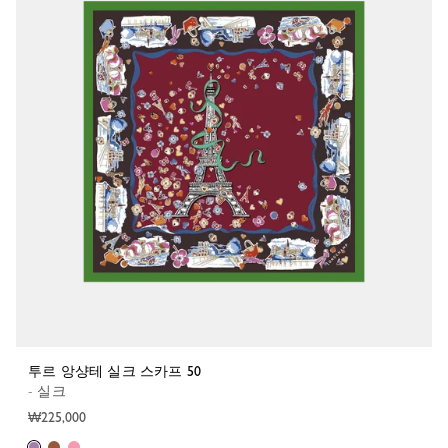
투르 앙샹테 실크 스카프 50
- 실크
₩225,000