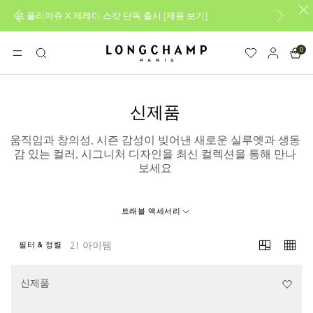
제레미 스캇 단독 출시
[
제품 보기
]
새로운 26FW 컬렉션을 만
0
롱샴 - 홈
메뉴
검
색
신제품
움직임과 창의성, 시즌 감성이 빚어낸 새로운 실루엣과 생동
감 있는 컬러, 시그니처 디자인을 최신 컬렉션을 통해 만나
보세요
트래블 액세서리
21 아이템
필터 & 정렬
21 Results
신제품