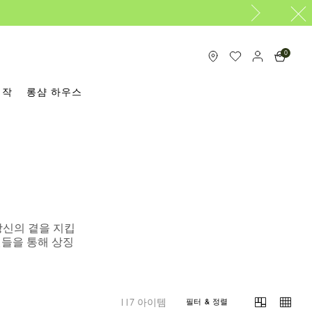
0
제작
롱샴 하우스
당신의 곁을 지킵
델들을 통해 상징
117 아이템
필터 & 정렬