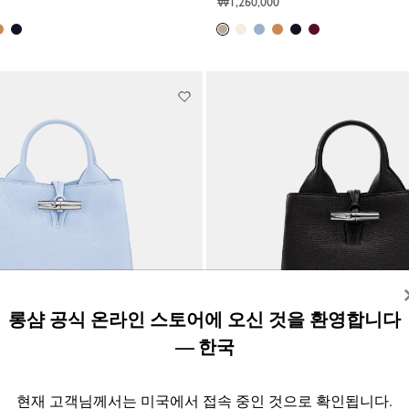
₩1,260,000
롱샴 공식 온라인 스토어에 오신 것을 환영합니다
— 한국
S 탑 핸들백
Le Roseau XS 탑 핸들백
현재 고객님께서는 미국에서 접속 중인 것으로 확인됩니다.
검정 - 가죽