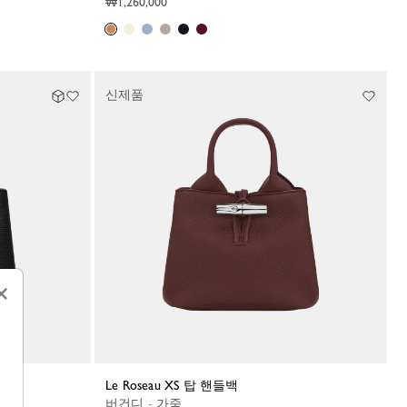
₩1,260,000
신제품
×
Le Roseau XS 탑 핸들백
버건디 - 가죽