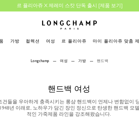
르 플리아쥬 X 제레미 스캇 단독 출시
[
제품 보기
]
롱샴 - 홈
품
가방
컬렉션
여성
르 플리아쥬
마이 플리아쥬 맞춤 
Longchamp
여성
가방
핸드백
핸드백 여성
조건들을 우아하게 충족시키는 롱샴 핸드백이 언제나 변함없이 
 1948년 이래로, 노하우가 담긴 장인 정신으로 탄생한 핸드백 모
적인 가죽제품 라인을 강조해왔습니다.