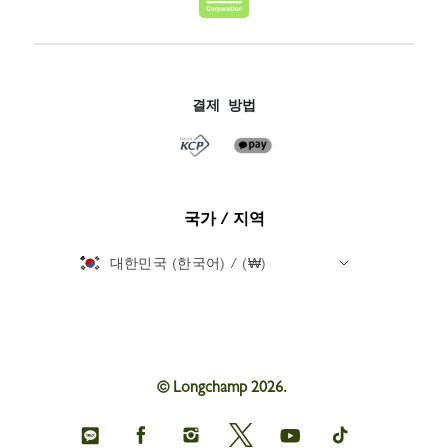
결제 방법
국가 / 지역
대한민국 (한국어) / (₩)
© Longchamp 2026.
Longchamp
Longchamp
Longchamp
Longchamp
Longchamp
Longchamp
on
on
on
on
on
on