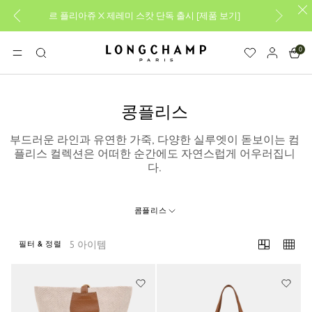
르 플리아쥬 X 제레미 스캇 단독 출시
[
제품 보기
]
0
롱샴 - 홈
메뉴
검
색
콩플리스
부드러운 라인과 유연한 가죽, 다양한 실루엣이 돋보이는 컴
플리스 컬렉션은 어떠한 순간에도 자연스럽게 어우러집니
다.
콤플리스
5 아이템
필터 & 정렬
5 Results