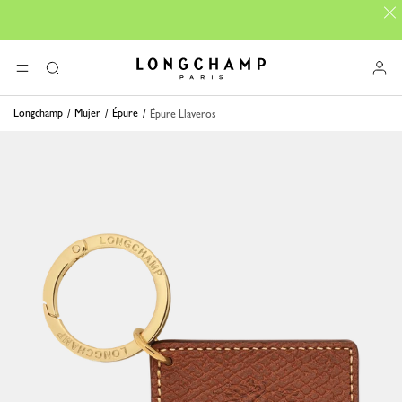
Longchamp - Home
MENÚ
Buscar
Longchamp
Mujer
Épure
Épure Llaveros