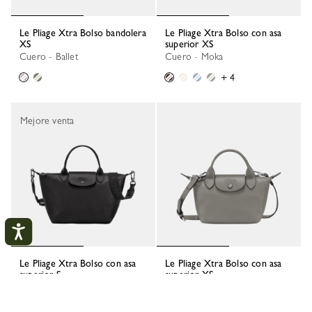
Le Pliage Xtra Bolso bandolera
Le Pliage Xtra Bolso con asa
XS
superior XS
Cuero - Ballet
Cuero - Moka
+ 4
Mejore venta
Le Pliage Xtra Bolso con asa
Le Pliage Xtra Bolso con asa
superior S
superior XS
Cuero - Negro
Cuero - Tórtola
Mi cuenta
CERR
+ 1
+ 4