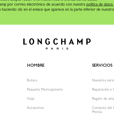
hamp por correo electrónico de acuerdo con nuestra
política de datos
 haciendo clic en el enlace que aparece en la parte inferior de nuestr
HOMBRE
SERVICIOS
Bolsos
Nuestros serv
Pequeña Marroquinería
Reparación y
Viaje
Regalo de em
Accesorios
Contacto del
Prensa