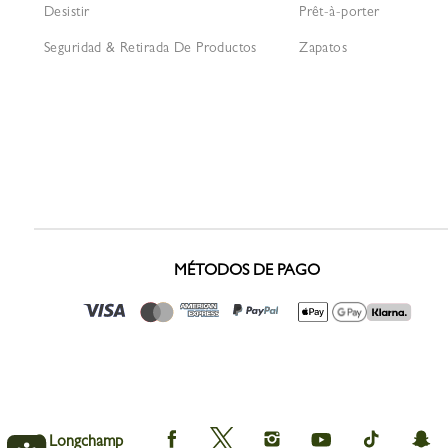
Desistir
Prêt-à-porter
Seguridad & Retirada De Productos
Zapatos
MÉTODOS DE PAGO
Longchamp
Longchamp
Longchamp
Longchamp
Longchamp
Lon
© Longchamp