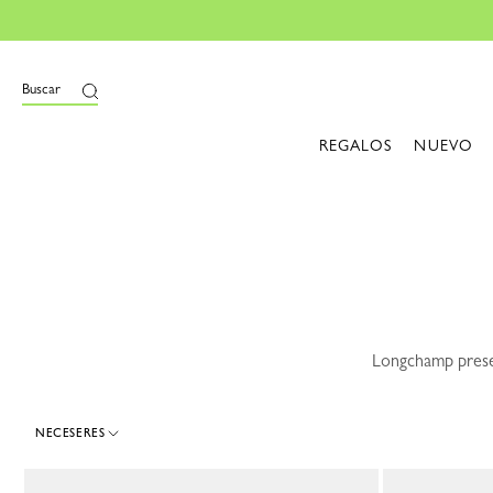
i
Buscar
REGALOS
NUEVO
Longchamp presen
NECESERES
9 Results