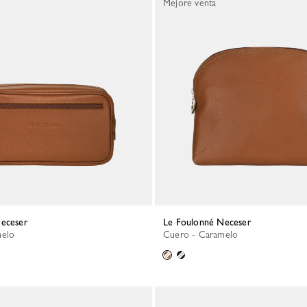
Mejore venta
Neceser
Le Foulonné Neceser
melo
Cuero - Caramelo