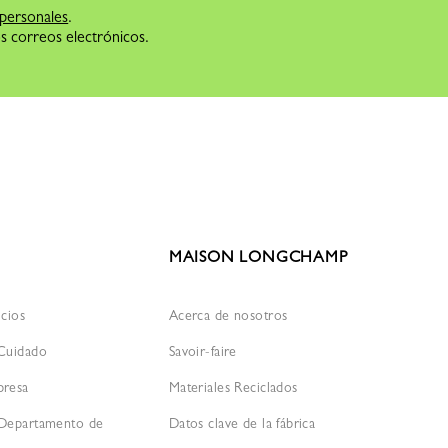
 personales
.
os correos electrónicos.
MAISON LONGCHAMP
icios
Acerca de nosotros
 Cuidado
Savoir-faire
presa
Materiales Reciclados
 Departamento de
Datos clave de la fábrica