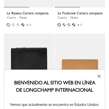
Le Roseau Cartera compacta
Le Foulonné Cartera compacta
Cuero - Nuez
Cuero - Nuez
+ 1
+ 1
×
BIENVENIDO AL SITIO WEB EN LÍNEA
DE LONGCHAMP INTERNACIONAL
Le Foulonné Cartera compacta
Le Roseau Cartera continental
grande
Cuero - Negro
Cuero - Nuez
+ 1
Vemos que actualmente se encuentra en Estados Unidos.