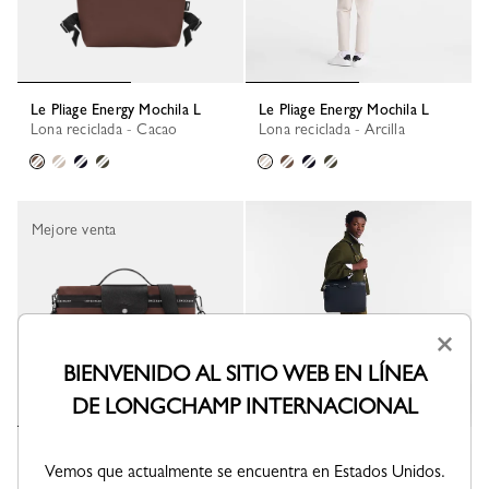
Le Pliage Energy Mochila L
Le Pliage Energy Mochila L
Lona reciclada - Cacao
Lona reciclada - Arcilla
Mejore venta
×
BIENVENIDO AL SITIO WEB EN LÍNEA
DE LONGCHAMP INTERNACIONAL
Le Pliage Energy Maletín
Le Pliage Energy Maletín
Vemos que actualmente se encuentra en Estados Unidos.
Tela - Cacao
Tela - Negro