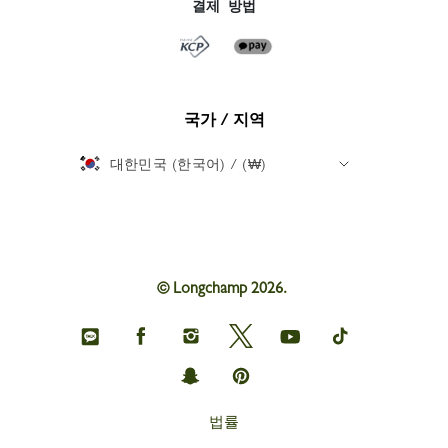
결제 방법
국가 / 지역
대한민국 (한국어) / (₩)
© Longchamp 2026.
Longchamp
Longchamp
Longchamp
Longchamp
Longchamp
Longchamp
on
on
on
on
on
on
KakaoTalk
Facebook
Instagram
Twitter
youtube
tik
Longchamp
Longchamp
tok
on
on
snapchat
Pinterest
법률