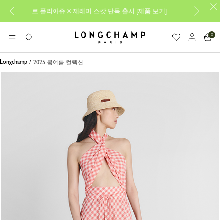
르 플리아쥬 X 제레미 스캇 단독 출시
[
제품 보기
]
새로운
0
롱샴 - 홈
메뉴
검
색
Longchamp
2025 봄여름 컬렉션