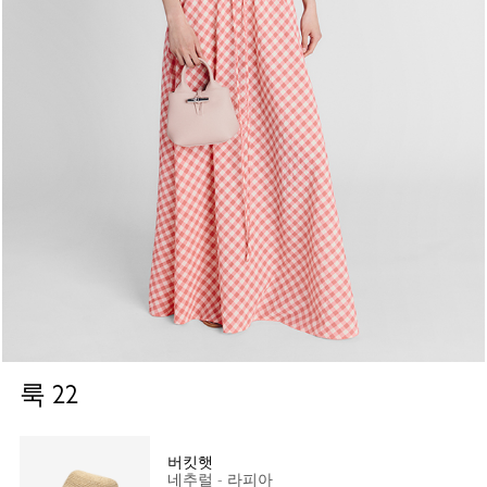
룩
22
버킷햇
네추럴 - 라피아