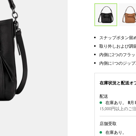
スナップボタン留
取り外しおよび調
内側に2つのフラ
内側に1つのジップ
在庫状況と配送オ
配送
在庫あり。
8
月
15,000円以上
店舗受取
在庫あり。