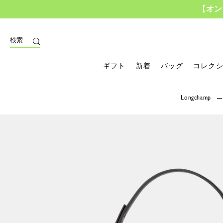
【
オン
検索
ギフト
新着
バッグ
コレク
Longchamp