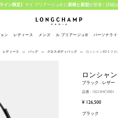
ライン限定
】マイ プリアージュ® に
新柄と新型
が登場！詳細
ロンシャン - ホーム
ション
レディース
メンズ
ル プリアージュ®
パーソナライ
レディース
バッグ
クロスボディバッグ
ロンシャン3D S ク
ロンシャン
ブラック - レザー
品番 : 10215HCV001
¥ 126,500
ブラック