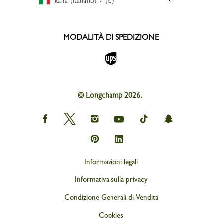
Italia (Italiano) / (€)
MODALITÀ DI SPEDIZIONE
© Longchamp 2026.
Longchamp
Longchamp
Longchamp
Longchamp
Longchamp
Longchamp
on
on
on
on
on
on
Facebook
Twitter
Instagram
youtube
tik
snapchat
Longchamp
Longchamp
tok
on
on
Pinterest
Linkedin
Informazioni legali
Informativa sulla privacy
Condizione Generali di Vendita
Cookies