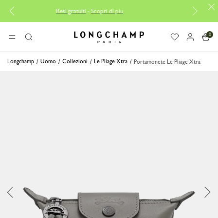
Resi gratuiti
-
Scopri di piu
Consegn
0
Longchamp - Home
MENU
Ricerca
Longchamp
Uomo
Collezioni
Le Pliage Xtra
Portamonete Le Pliage Xtra