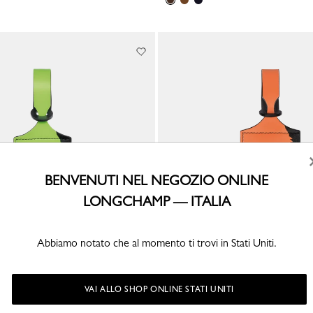
BENVENUTI NEL NEGOZIO ONLINE
LONGCHAMP — ITALIA
Abbiamo notato che al momento ti trovi in Stati Uniti.
bagaglio LGP Travel
Etichetta per bagaglio LGP Travel
Pelle - Arancio
VAI ALLO SHOP ONLINE STATI UNITI
€ 80,00