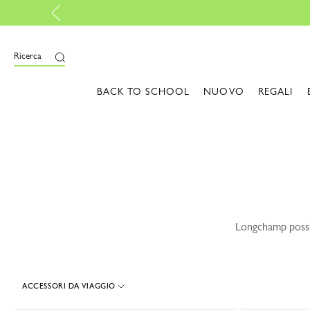
Resi gratuiti
-
Scopri
i
Ricerca
BACK TO SCHOOL
NUOVO
REGALI
Longchamp possie
ACCESSORI DA VIAGGIO