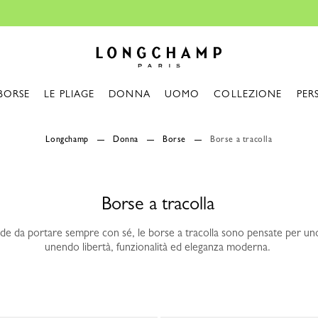
Consegna gratuita a partire da 140€
Longchamp - Home
BORSE
LE PLIAGE
DONNA
UOMO
COLLEZIONE
PER
Longchamp
Donna
Borse
Borse a tracolla
Borse a tracolla
e da portare sempre con sé, le borse a tracolla sono pensate per uno s
unendo libertà, funzionalità ed eleganza moderna.