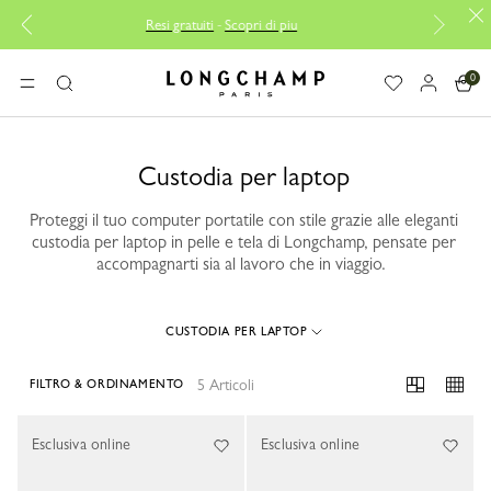
Resi gratuiti
-
Scopri di piu
Co
0
Longchamp - Home
MENU
Ricerca
Custodia per laptop
Proteggi il tuo computer portatile con stile grazie alle eleganti
custodia per laptop in pelle e tela di Longchamp, pensate per
accompagnarti sia al lavoro che in viaggio.
CUSTODIA PER LAPTOP
5 Articoli
FILTRO & ORDINAMENTO
5 Results
Esclusiva online
Esclusiva online