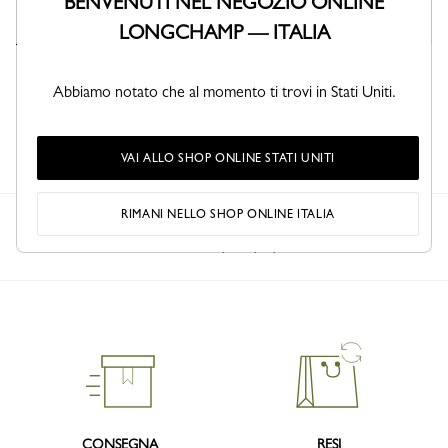
BENVENUTI NEL NEGOZIO ONLINE
LONGCHAMP — ITALIA
Custodia per laptop Le
Custodia per laptop Le
Foulonné
Foulonné
Abbiamo notato che al momento ti trovi in Stati Uniti.
Pelle - Caffe
Pelle - Pecan
€ 260,00
€ 260,00
VAI ALLO SHOP ONLINE STATI UNITI
RIMANI NELLO SHOP ONLINE ITALIA
Longchamp
Donna
Piccola pelletteria
Custodia per laptop
CONSEGNA
RESI