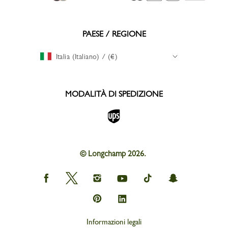
PAESE / REGIONE
Italia (Italiano) / (€)
MODALITÀ DI SPEDIZIONE
© Longchamp 2026.
Longchamp
Longchamp
Longchamp
Longchamp
Longchamp
Longchamp
on
on
on
on
on
on
Facebook
Twitter
Instagram
youtube
tik
snapchat
Longchamp
Longchamp
tok
on
on
Pinterest
Linkedin
Informazioni legali