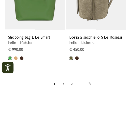
Shopping bag L Le Smart
Borsa a secchiello S Le Roseau
Pelle - Matcha
Pelle - Lichene
€ 990,00
€ 450,00
1
2
3
Il mio account
CHIU
Longchamp
Borse
Borse per categoria
Borse a mano
COLLEGARSI
CREA UN ACCOUNT
Borse Le Pliage Xtra
Borse in pelle