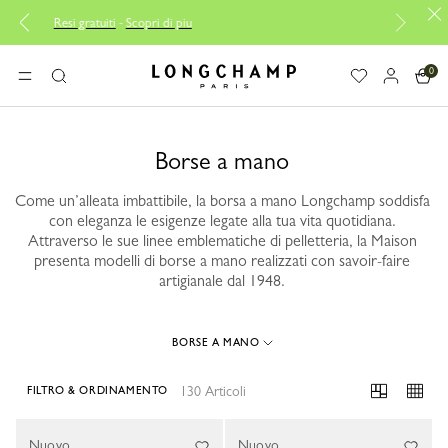
 piu
Consegna gratuita a partire da 140€
0
Longchamp - Home
MENU
Ricerca
Borse a mano
Come un’alleata imbattibile, la borsa a mano Longchamp soddisfa
con eleganza le esigenze legate alla tua vita quotidiana.
Attraverso le sue linee emblematiche di pelletteria, la Maison
presenta modelli di borse a mano realizzati con savoir-faire
artigianale dal 1948.
BORSE A MANO
130 Articoli
FILTRO & ORDINAMENTO
130 Results
Nuovo
Nuovo