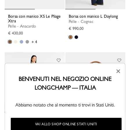
Borsa con manico XS Le Pliage
Borsa con manico L Daylong
Xtra
Pelle - Cognac
Pelle - Anacardo
€ 990,00
€ 430,00
+ 4
×
BENVENUTI NEL NEGOZIO ONLINE
LONGCHAMP — ITALIA
Abbiamo notato che al momento ti trovi in Stati Uniti.
Borsa a secchiello S Épure
Borsa con manico S Longchamp
3D
VAI ALLO SHOP ONLINE STATI UNITI
Pelle - Marrone
Pelle - Naturale