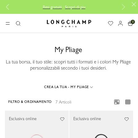
Resi gratuiti
-
Scopri di piu
Cons
0
Longchamp - Home
MENU
Ricerca
My Pliage
La tua borsa, il tuo stile: scopri tutti i formati e i colori My Pliage
personalizzabili secondo i tuoi desideri.
CREA LA TUA - MY PLIAGE
7 Articoli
FILTRO & ORDINAMENTO
7 Results
Esclusiva online
Esclusiva online