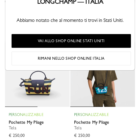
LONGCHAMP — ITALIA
PERSONALIZZABILE
PERSONALIZZABILE
Pochette My Pliage
Pochette My Pliage
Abbiamo notato che al momento ti trovi in Stati Uniti.
Tela
Tela
€ 250,00
€ 250,00
VAI ALLO SHOP ONLINE STATI UNITI
Esclusiva online
Esclusiva online
RIMANI NELLO SHOP ONLINE ITALIA
PERSONALIZZABILE
PERSONALIZZABILE
Pochette My Pliage
Pochette My Pliage
Tela
Tela
€ 250,00
€ 250,00