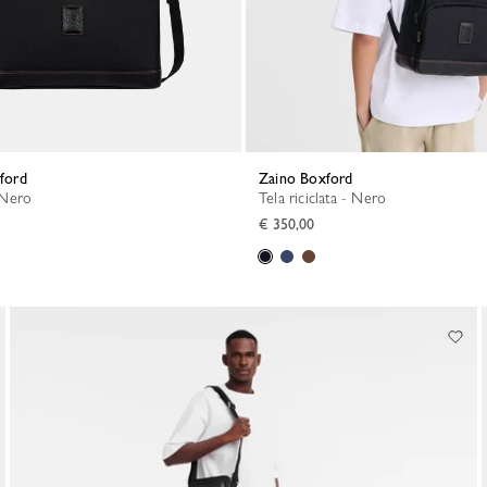
xford
Zaino Boxford
- Nero
Tela riciclata - Nero
€ 350,00