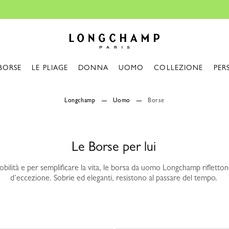
Consegna gratuita a partire da 140€
Longchamp - Home
BORSE
LE PLIAGE
DONNA
UOMO
COLLEZIONE
PER
Longchamp
Uomo
Borse
Le Borse per lui
bilità e per semplificare la vita, le borsa da uomo Longchamp rifletton
d’eccezione. Sobrie ed eleganti, resistono al passare del tempo.