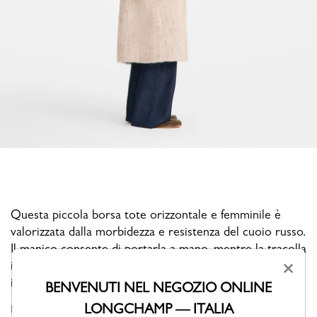
Questa piccola borsa tote orizzontale e femminile è
valorizzata dalla morbidezza e resistenza del cuoio russo.
Il manico consente di portarla a mano, mentre la tracolla
in pelle, regolabile e rimovibile, offre la possibilità di
×
indossarla a spalla o a tracolla.
BENVENUTI NEL NEGOZIO ONLINE
LONGCHAMP — ITALIA
La collezione ÉPURE guarda alla vita quotidiana con ottimismo ed