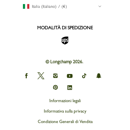
Italia (Italiano) / (€)
MODALITÀ DI SPEDIZIONE
© Longchamp 2026.
Longchamp
Longchamp
Longchamp
Longchamp
Longchamp
Longchamp
on
on
on
on
on
on
Facebook
Twitter
Instagram
youtube
tik
snapchat
Longchamp
Longchamp
tok
on
on
Pinterest
Linkedin
Informazioni legali
Informativa sulla privacy
Condizione Generali di Vendita