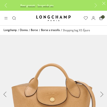
esi gratuiti
-
Scopri di piu
Consegna gratuita a 
0
Longchamp - Home
MENU
Ricerca
Longchamp
Donna
Borse
Borse a tracolla
Shopping bag XS Épure