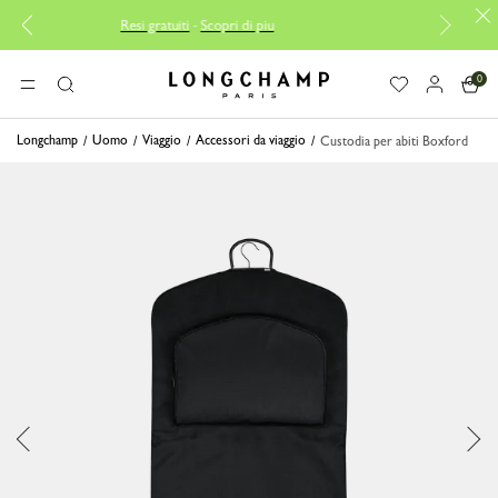
Resi gratuiti
-
Scopri di piu
Consegna 
0
Longchamp - Home
MENU
Ricerca
Longchamp
Uomo
Viaggio
Accessori da viaggio
Custodia per abiti Boxford