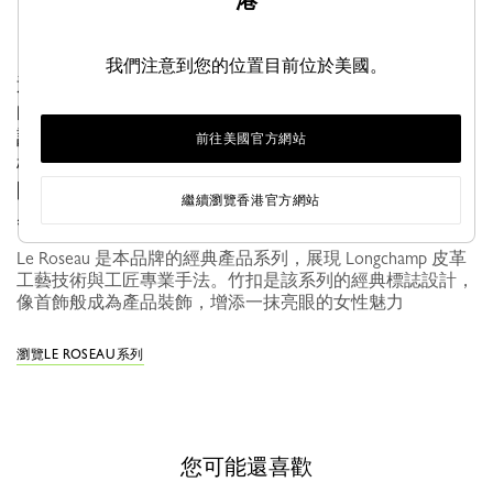
港
我們注意到您的位置目前位於美國。
這款粒面牛皮手袋散發出恆久的經典優雅。日常使用
的完美首選，內部空間寬敞，輕鬆容納隨身物品。可
調節、可拆卸肩帶，任您斜背、肩背或手提，提供多
前往美國官方網站
樣化攜帶。竹節扣彷彿一枚閃亮的寶石，為手袋憑添
閃耀柔美女性韻味。俐落線條設計突顯皮革柔軟手
繼續瀏覽香港官方網站
感，任憑時光流轉，益顯動人質感。
Le Roseau 是本品牌的經典產品系列，展現 Longchamp 皮革
工藝技術與工匠專業手法。竹扣是該系列的經典標誌設計，
像首飾般成為產品裝飾，增添一抹亮眼的女性魅力
瀏覽LE ROSEAU系列
您可能還喜歡