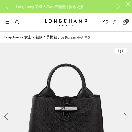
gchamp 榮膺 B Corp™認證 |
探索更多
設計專屬您的My Pli
0
Longchamp - 主頁
選單
搜
尋
Longchamp
女士
包款
手提包
Le Roseau 手提包 S