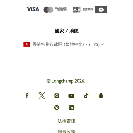
國家 / 地區
香港特別行政區 (繁體中文) / (HK$)
© Longchamp 2026.
Longchamp
Longchamp
Longchamp
Longchamp
Longchamp
Longchamp
on
on
on
on
on
on
Facebook
Twitter
Instagram
youtube
tik
snapchat
Longchamp
Longchamp
tok
on
on
Pinterest
Linkedin
法律資訊
個資政策