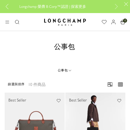
Longchamp 榮膺 B Corp™認證 |
探索更多
設計專屬您的My
0
Longchamp - 主頁
選單
搜
尋
公事包
公事包
10 件商品
篩選與排序
10 Results
Best Seller
Best Seller