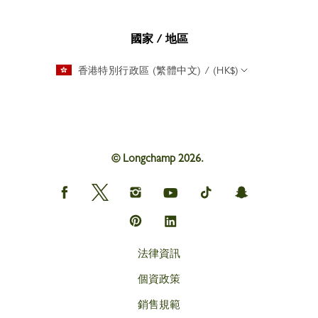
國家 / 地區
香港特別行政區 (繁體中文) / (HK$)
© Longchamp 2026.
Longchamp
Longchamp
Longchamp
Longchamp
Longchamp
Longchamp
on
on
on
on
on
on
Facebook
Twitter
Instagram
youtube
tik
snapchat
Longchamp
Longchamp
tok
on
on
Pinterest
Linkedin
法律資訊
個資政策
銷售規範