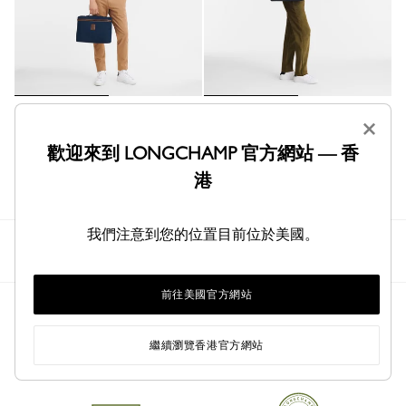
Boxford 公事包 S
Le Pliage Energy 公事包
×
藍色 - 再生帆布
黑色 - 帆布
歡迎來到 LONGCHAMP 官方網站 — 香
HK$1,050.00
HK$2,800.00
港
我們注意到您的位置目前位於美國。
Longchamp
男士
包款
公事包
前往美國官方網站
繼續瀏覽香港官方網站