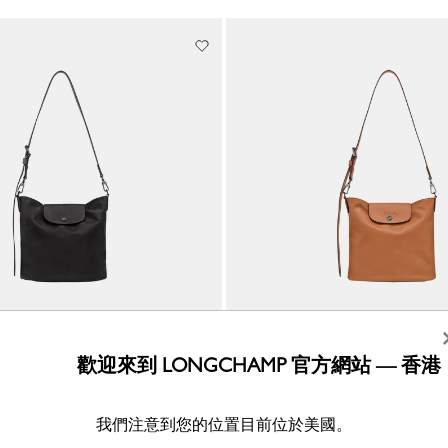
歡迎來到 LONGCHAMP 官方網站 — 香港
tra 肩揹袋 M
Le Pliage Xtra 肩揹袋 M
腰果色 - 皮革
HK$4,850.00
我們注意到您的位置目前位於美國。