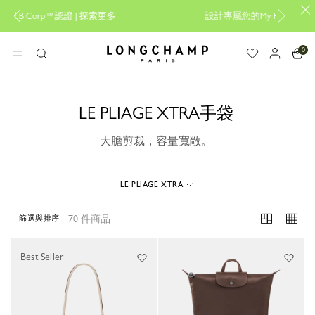
索更多
設計專屬您的My Pliage， 線上限定 |
立即創作
0
Longchamp - 主頁
選單
搜
尋
LE PLIAGE XTRA手袋
大膽剪裁，容量寬敞。
LE PLIAGE XTRA
70 件商品
篩選與排序
70 Results
Best Seller