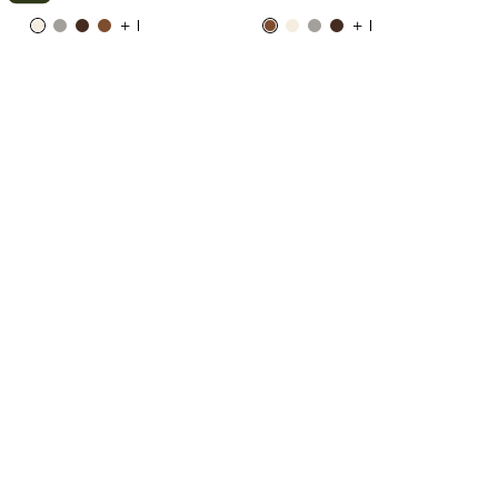
+ 1
+ 1
我的賬戶
關
閉
1
2
登入
建立帳戶
Longchamp
包款
包袋按系列分類
Le Pliage Xtra
追蹤我的訂單