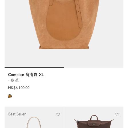
Complice 肩揹袋 XL
- 皮革
HK$6,100.00
Best Seller