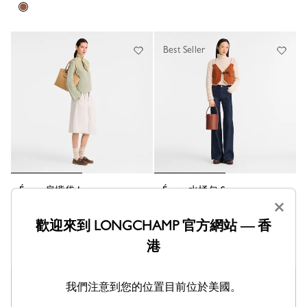
Best Seller
Épure 肩揹袋 L
Épure 水桶包 S
- 皮革
棕色 - 皮革
×
HK$4,950.00
HK$3,300.00
歡迎來到 LONGCHAMP 官方網站 — 香
港
Best Seller
我們注意到您的位置目前位於美國。