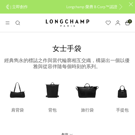
設計專屬您的My Pliage， 線上限定 |
立即創作
Long
0
Longchamp - 主頁
選單
搜
尋
女士手袋
經典雋永的標誌之作與當代輪廓相互交織，構築出一個以優
雅與從容伴隨每個時刻的系列。
肩背袋
背包
旅行袋
手提包
包款