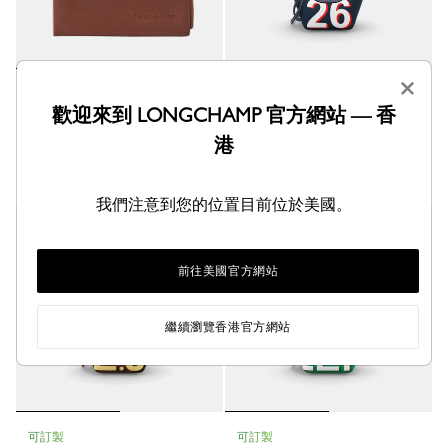
×
Le Foulonné 系列 卡片夾
可訂製
歡迎來到 LONGCHAMP 官方網站 — 香
摩卡色 - 皮革
My Pliage 零錢包
帆布
HK$1,350.00
港
HK$1,550.00
+ 1
我們注意到您的位置目前位於美國。
網上獨家
網上獨家
前往美國官方網站
繼續瀏覽香港官方網站
可訂製
可訂製