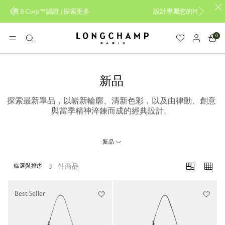
|
探索更多
設計專屬您的My Pliage， 線上限定 |
立即創作
0
Longchamp - 主頁
選單
搜
尋
新品
探索最新單品，以嶄新輪廓、清新色彩，以及由律動、創意
與當季精神淬鍊而成的經典設計。
新品
31 件商品
篩選與排序
31 Results
Best Seller