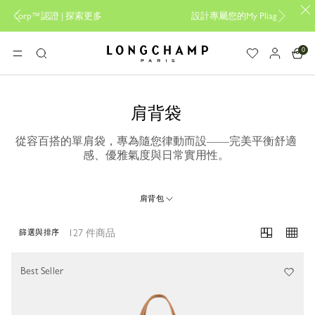
多
設計專屬您的My Pliage， 線上限定 |
立即創作
0
Longchamp - 主頁
選單
搜
尋
肩背袋
從容百搭的單肩袋，專為隨您律動而設——完美平衡舒適
感、優雅氣度與日常實用性。
肩背包
127 件商品
篩選與排序
127 Results
Best Seller