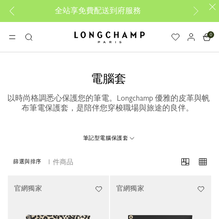
全站享免費配送到府服務
My 
0
Longchamp - Home
選單
搜
尋
電腦套
以時尚格調悉心保護您的筆電。Longchamp 優雅的皮革與帆
布筆電保護套，是陪伴您穿梭職場與旅途的良伴。
筆記型電腦保護套
1 件商品
篩選與排序
1 Results
官網獨家
官網獨家