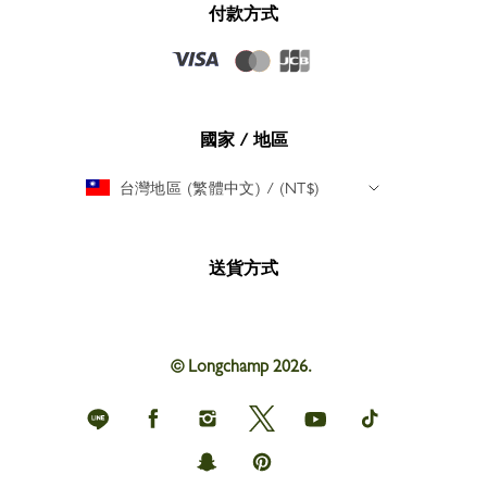
付款方式
國家 / 地區
台灣地區 (繁體中文) / (NT$)
送貨方式
© Longchamp 2026.
Longchamp
Longchamp
Longchamp
Longchamp
Longchamp
Longchamp
on
on
on
on
on
on
Line
Facebook
Instagram
Twitter
youtube
tik
Longchamp
Longchamp
tok
on
on