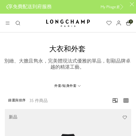
服務
My Pliage 經典再現，
立即創作您的專屬包款
0
Longchamp - Home
選單
搜
尋
大衣和外套
別緻、大膽且雋永，完美體現法式優雅的單品，彰顯品牌卓
越的精湛工藝。
外套/短身外套
35 件商品
篩選與排序
35 Results
新品