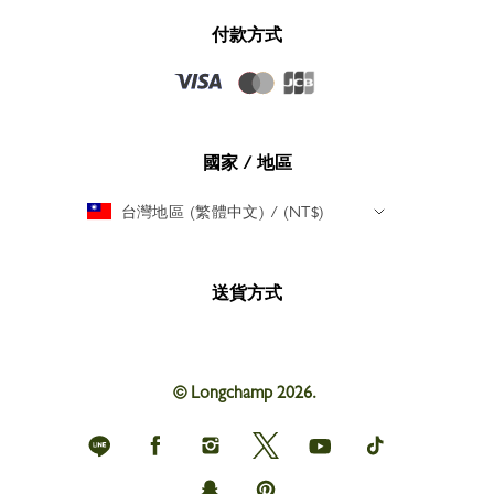
付款方式
國家 / 地區
台灣地區 (繁體中文) / (NT$)
送貨方式
© Longchamp 2026.
Longchamp
Longchamp
Longchamp
Longchamp
Longchamp
Longchamp
on
on
on
on
on
on
Line
Facebook
Instagram
Twitter
youtube
tik
Longchamp
Longchamp