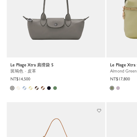
Le Pliage Xtra 肩揹袋 S
Le Pliage X
斑鳩色 - 皮革
Almond Gree
NT$14,500
NT$17,800