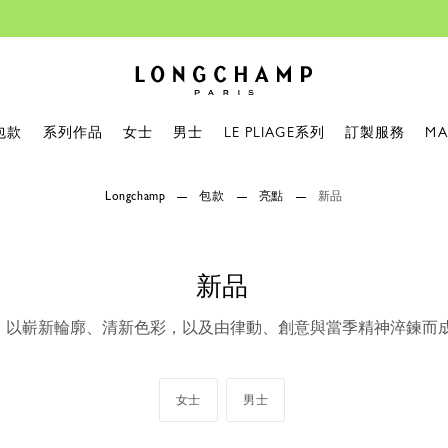
My Pliage 經典再現，
立即創作您
Longchamp - Home
包款
系列作品
女士
男士
LE PLIAGE系列
訂製服務
MA
Longchamp
包款
亮點
新品
新品
，以嶄新輪廓、清新色彩，以及由律動、創意與當季精神淬鍊而
女士
男士