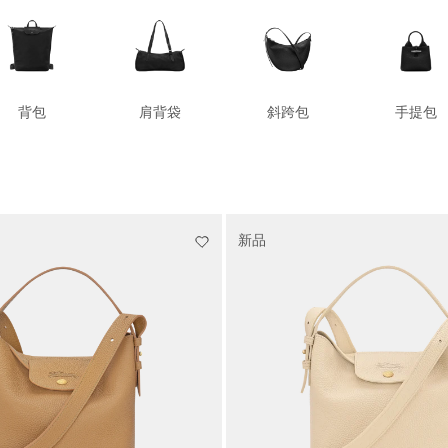
背包
肩背袋
斜跨包
手提包
新品