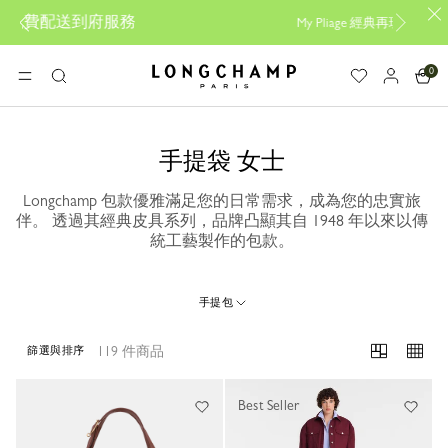
務
My Pliage 經典再現，
立即創作您的專屬包款
0
Longchamp - Home
選單
搜
尋
手提袋 女士
Longchamp 包款優雅滿足您的日常需求，成為您的忠實旅
伴。 透過其經典皮具系列，品牌凸顯其自 1948 年以來以傳
統工藝製作的包款。
手提包
119 件商品
篩選與排序
119 Results
Best Seller