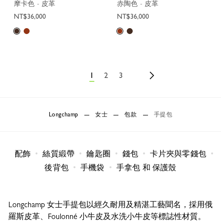
摩卡色 - 皮革
赤陶色 - 皮革
NT$36,000
NT$36,000
1
2
3
Longchamp
女士
包款
手提包
配飾
絲質緞帶
鑰匙圈
錢包
卡片夾與零錢包
後背包
手機袋
手拿包 和 保護殼
Longchamp 女士手提包以經久耐用及精湛工藝聞名，採用俄
羅斯皮革、Foulonné 小牛皮及水洗小牛皮等標誌性材質。