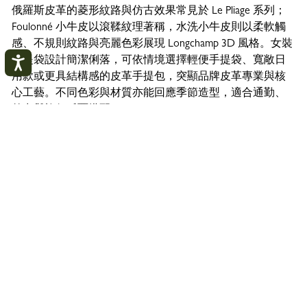
俄羅斯皮革的菱形紋路與仿古效果常見於 Le Pliage 系列；
Foulonné 小牛皮以滾鞣紋理著稱，水洗小牛皮則以柔軟觸
感、不規則紋路與亮麗色彩展現 Longchamp 3D 風格。女裝
手提袋設計簡潔俐落，可依情境選擇輕便手提袋、寬敞日
用款或更具結構感的皮革手提包，突顯品牌皮革專業與核
心工藝。不同色彩與材質亦能回應季節造型，適合通勤、
外出與旅行反覆搭配。
我的帳戶
關
閉
登入
建立帳戶
送貨
安全支付
追蹤我的訂單
3-5日免費送達 - 訂製商品除外