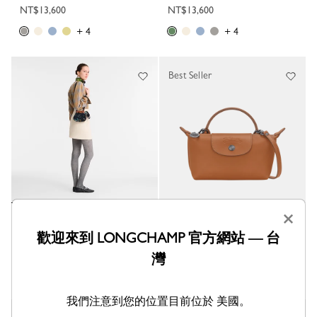
NT$13,600
NT$13,600
+ 4
+ 4
Best Seller
×
Le Pliage Filet 斜揹袋 XS
Le Pliage Xtra 手拿包 XS
黑色 - 帆布
腰果色 - 皮革
歡迎來到 LONGCHAMP 官方網站 — 台
NT$3,700
NT$13,600
灣
+ 4
我們注意到您的位置目前位於 美國。