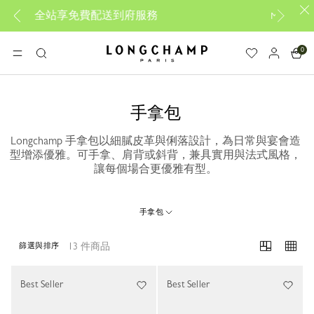
免費配送到府服務
My Pliage 經典再現，
立即創
0
Longchamp - Home
選單
搜
尋
手拿包
Longchamp 手拿包以細膩皮革與俐落設計，為日常與宴會造
型增添優雅。可手拿、肩背或斜背，兼具實用與法式風格，
讓每個場合更優雅有型。
手拿包
13 件商品
篩選與排序
13 Results
Best Seller
Best Seller