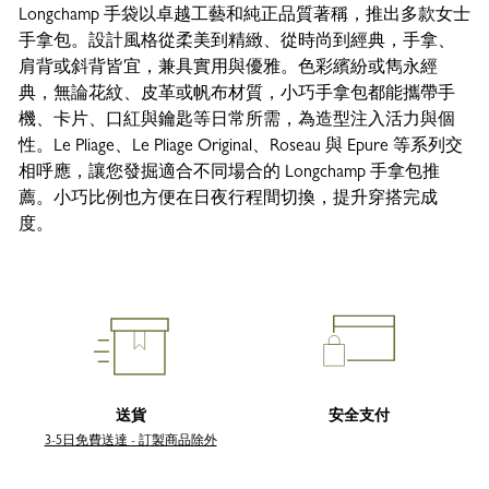
Longchamp 手袋以卓越工藝和純正品質著稱，推出多款女士
手拿包。設計風格從柔美到精緻、從時尚到經典，手拿、
肩背或斜背皆宜，兼具實用與優雅。色彩繽紛或雋永經
典，無論花紋、皮革或帆布材質，小巧手拿包都能攜帶手
機、卡片、口紅與鑰匙等日常所需，為造型注入活力與個
性。Le Pliage、Le Pliage Original、Roseau 與 Epure 等系列交
相呼應，讓您發掘適合不同場合的 Longchamp 手拿包推
薦。小巧比例也方便在日夜行程間切換，提升穿搭完成
度。
送貨
安全支付
3-5日免費送達 - 訂製商品除外