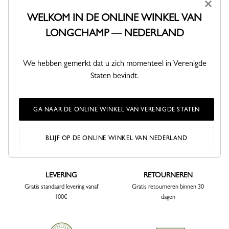
×
Vrouwelijke Tassen
Zwarte leren tassen
WELKOM IN DE ONLINE WINKEL VAN
Minidamestassen
Dames handtassen
LONGCHAMP — NEDERLAND
Dames heuptassen
Dames schoudertassen
Leren tassen
Hobo tassen
Reistassen voor vrouwen
We hebben gemerkt dat u zich momenteel in Verenigde
Lederen portemonnees
Staten bevindt.
GA NAAR DE ONLINE WINKEL VAN VERENIGDE STATEN
BLIJF OP DE ONLINE WINKEL VAN NEDERLAND
LEVERING
RETOURNEREN
Gratis standaard levering vanaf
Gratis retourneren binnen 30
100€
dagen