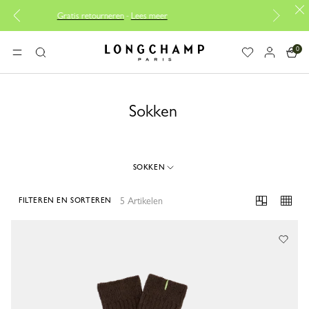
Gratis retourneren
-
Lees meer
Gratis reparaties |
O
0
Longchamp - Home
MENU
Zoeken
Sokken
SOKKEN
5 Artikelen
FILTEREN EN SORTEREN
5 Results