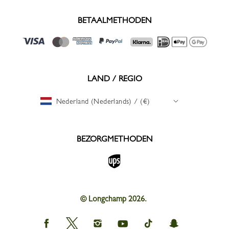
BETAALMETHODEN
LAND / REGIO
Nederland (Nederlands) / (€)
BEZORGMETHODEN
© Longchamp 2026.
Longchamp
Longchamp
Longchamp
Longchamp
Longchamp
Longchamp