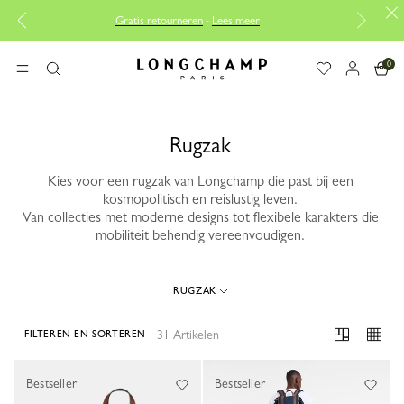
Gratis retourneren
-
Lees meer
Gratis 
0
Longchamp - Home
MENU
Zoeken
Rugzak
Kies voor een rugzak van Longchamp die past bij een
kosmopolitisch en reislustig leven.
Van collecties met moderne designs tot flexibele karakters die
mobiliteit behendig vereenvoudigen.
RUGZAK
31 Artikelen
FILTEREN EN SORTEREN
31 Results
Bestseller
Bestseller