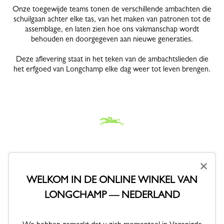
Onze toegewijde teams tonen de verschillende ambachten die
schuilgaan achter elke tas, van het maken van patronen tot de
assemblage, en laten zien hoe ons vakmanschap wordt
behouden en doorgegeven aan nieuwe generaties.
Deze aflevering staat in het teken van de ambachtslieden die
het erfgoed van Longchamp elke dag weer tot leven brengen.
×
Welkom in Segré
WELKOM IN DE ONLINE WINKEL VAN
LONGCHAMP — NEDERLAND
Welkom in Segré, de thuisbasis van een van onze geliefde
ateliers waar vakmanschap van generatie op generatie wordt
doorgegeven. Ontdek onze reparatieservice waar waardevolle