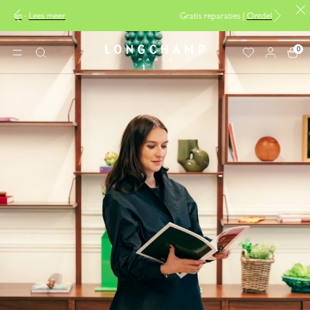
Gratis reparaties |
Ontdek onze reparatieservice
0
Longchamp - Home
MENU
Zoeken