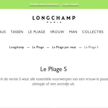
Gratis retourneren
-
Lees meer
Longchamp - Home
AUS
TASSEN
LE PLIAGE
VROUW
MAN
COLLECTIES
Longchamp
Le Pliage
Le Pliage per maat
Le Pliage S
Le Pliage S
in de versie S waar alle essentiële voorwerpen van een vrouw in pass
uitstapje of een avondje uit.