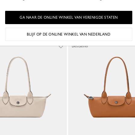
bovenkant S
cled canvas
Roze thee - Gerecycled canvas
115,00 €
GA NAAR DE ONLINE WINKEL VAN VERENIGDE STATEN
+ 2
+ 2
BLIJF OP DE ONLINE WINKEL VAN NEDERLAND
Bestseller