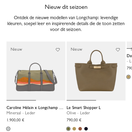
Nieuw dit seizoen
Ontdek de nieuwe modellen van Longchamp: levendige
kleuren, soepel leer en inspirerende details die de toon zetten
voor dit seizoen.
Nieuw
Nieuw
D
- 
79
Caroline Hélain x Longchamp Reistas XL
Le Smart Shopper L
Mineraal - Leder
Olive - Leder
1.900,00 €
790,00 €