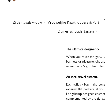
Zijden sjaals vrouw
Vrouwelijke Kaarthouders & Portefeu
Dames schoudertassen
Dam
The ultimate designer cosme
When you're on the go, a de
business or pleasure, choose
woman who's got their life o
An ideal travel essential
Each toiletry bag in the Lon
external flat pockets, all yo
Longchamp designer cosmetic
complemented by the signatu