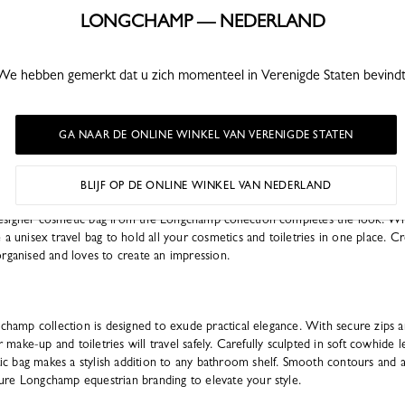
LONGCHAMP — NEDERLAND
We hebben gemerkt dat u zich momenteel in Verenigde Staten bevindt
illes
Vrouwelijke Tassen
Zwarte Lederen Tassen Vrouw
M
es lederen tassen
Dames hobo tassen
Reistassen voor vrou
GA NAAR DE ONLINE WINKEL VAN VERENIGDE STATEN
BLIJF OP DE ONLINE WINKEL VAN NEDERLAND
tic bag
signer cosmetic bag from the Longchamp collection completes the look. Whe
 a unisex travel bag to hold all your cosmetics and toiletries in one place. C
rganised and loves to create an impression.
gchamp collection is designed to exude practical elegance. With secure zips a
ur make-up and toiletries will travel safely. Carefully sculpted in soft cowhide 
 bag makes a stylish addition to any bathroom shelf. Smooth contours and a
re Longchamp equestrian branding to elevate your style.