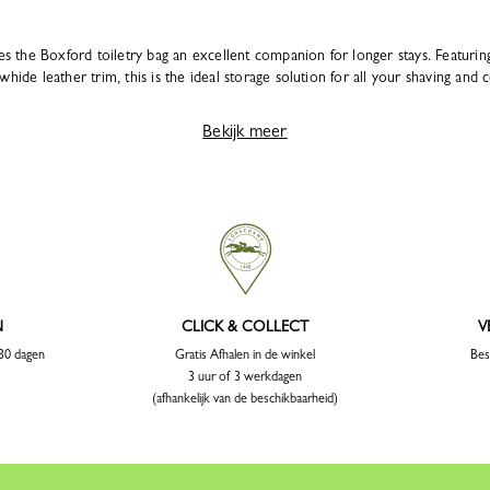
the Boxford toiletry bag an excellent companion for longer stays. Featurin
hide leather trim, this is the ideal storage solution for all your shaving and c
Bekijk meer
N
CLICK & COLLECT
V
 30 dagen
Gratis Afhalen in de winkel
Bes
3 uur of 3 werkdagen
(afhankelijk van de beschikbaarheid)