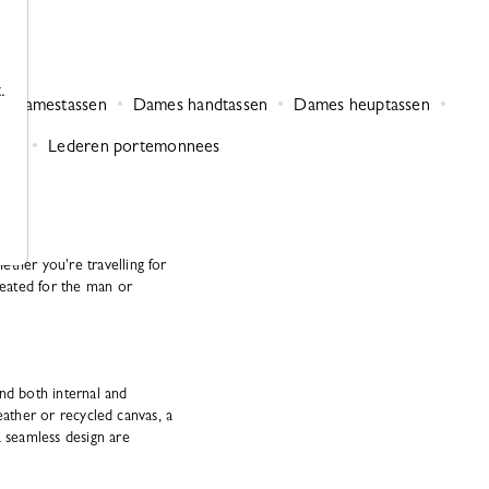
.
inidamestassen
Dames handtassen
Dames heuptassen
wen
Lederen portemonnees
ther you're travelling for
reated for the man or
nd both internal and
leather or recycled canvas, a
 seamless design are