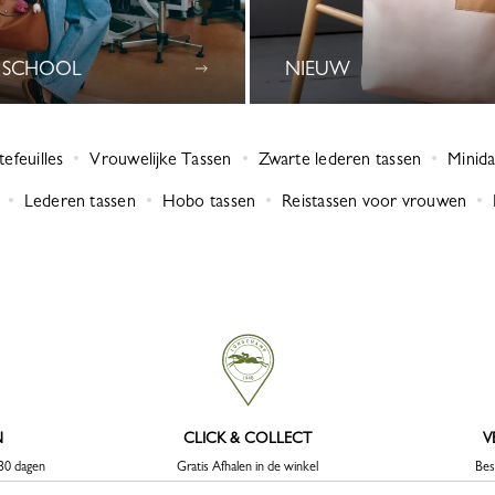
 SCHOOL
NIEUW
efeuilles
Vrouwelijke Tassen
Zwarte lederen tassen
Minid
Lederen tassen
Hobo tassen
Reistassen voor vrouwen
N
CLICK & COLLECT
V
 30 dagen
Gratis Afhalen in de winkel
Bes
3 uur of 3 werkdagen