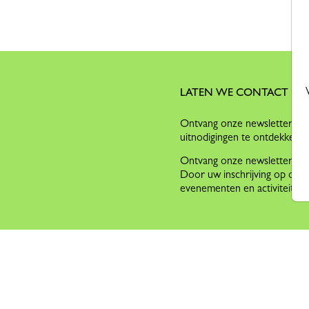
LATEN WE CONTACT H
Ontvang onze newsletter om 
uitnodigingen te ontdekken, 
Ontvang onze newsletter om o
Door uw inschrijving op onze
evenementen en activiteite