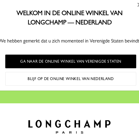
(afhankelijk van de beschikbaarheid)
WELKOM IN DE ONLINE WINKEL VAN
LONGCHAMP — NEDERLAND
We hebben gemerkt dat u zich momenteel in Verenigde Staten bevindt
OUDEN
onze verhalen, collecties en
voor iedereen anders.
GA NAAR DE ONLINE WINKEL VAN VERENIGDE STATEN
nze verhalen, collecties en uitnodigingen te ontdekken, voor iedere
 newsletter te bevestigen, accepteert u dat u per e-mail informatie on
BLIJF OP DE ONLINE WINKEL VAN NEDERLAND
n van Longchamp, conform ons
Privacy Beleid
.