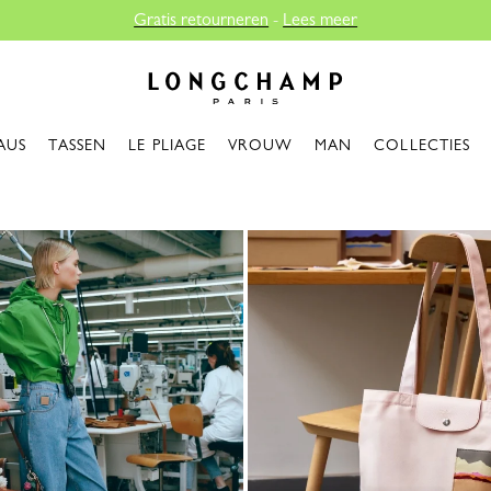
Gratis retourneren
-
Lees meer
Longchamp - Home
AUS
TASSEN
LE PLIAGE
VROUW
MAN
COLLECTIES