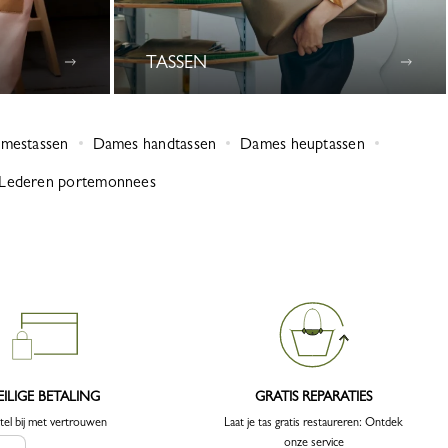
TASSEN
amestassen
Dames handtassen
Dames heuptassen
Lederen portemonnees
EILIGE BETALING
GRATIS REPARATIES
tel bij met vertrouwen
Laat je tas gratis restaureren: Ontdek
onze service